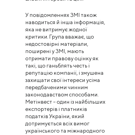
У повідомленнях ЗМІ також
наводиться й інша інформація,
яка не витримує жодної
критики. Група вважає, що
недостовірні матеріали,
поширені у ЗМІ, мають
отримати правову оцінку як
такі, що ганьблять честь і
репутацію компанії, і змушена
захищати свої інтереси усіма
передбаченими чинним
законодавством способами.
Метінвест – один із найбільших
експортерів і платників
податків України, який
дотримується всіх вимог
українського та міжнародного