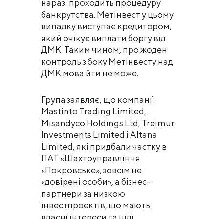
наразі проходить процедуру
банкрутства. Метінвест у цьому
випадку виступає кредитором,
який очікує виплати боргу від
ДМК. Таким чином, про жоден
контроль з боку Метінвесту над
ДМК мова йти не може.
Група заявляє, що компанії
Mastinto Trading Limited,
Misandyco Holdings Ltd, Treimur
Investments Limited і Altana
Limited, які придбали частку в
ПАТ «Шахтоуправління
«Покровське», зовсім не
«довірені особи», а бізнес-
партнери за низкою
інвестпроектів, що мають
власні інтереси та цілі.