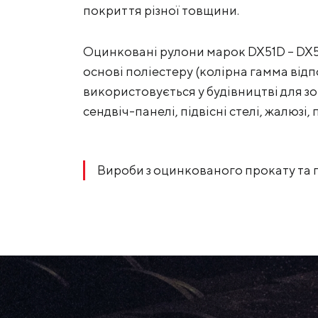
покриття різної товщини.
Оцинковані рулони марок DX51D – DX
основі поліестеру (колірна гамма від
використовується у будівництві для з
сендвіч-панелі, підвісні стелі, жалюзі, 
Вироби з оцинкованого прокату та п