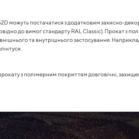
52D можуть постачатися з додатковим захисно-дек
повідно до вимог стандарту RAL Classic). Прокат з 
овнішнього та внутрішнього застосування. Наприкла
плінтуси.
рокату з полімерним покриттям довговічні, захищені 