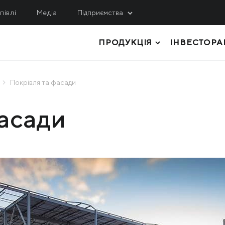
півлі
Медіа
Підприємства
ПРОДУКЦІЯ
ІНВЕСТОРА
ИДОБУВАННЯ
СЕРВІС, ІНЖИНІРИНГ
ЛОГІСТИКА
гулецький ГЗК
МРМЗ
Покрівля та фасади
внічний ГЗК
ТОВСТОЛИСТОВИЙ ПРОКАТ
КРМЗ
фасади
нтральний ГЗК
ТРУБИ І ПРОФІЛІ
Метінвест-Шіппінг
ited Coal Company
РУЛОННИЙ ПРОКАТ
Metinvest Digital
ЛИСТОВИЙ ПРОКАТ
Метінвест Бізнес Серві
Метінвест Січсталь
СОРТОВИЙ ПРОКАТ
СИРОВИНА ТА НАПІВФАБРИКАТИ
КОКСОХІМІЧНА ТА ІНША ПРОДУКЦІ