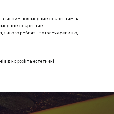
оративним полімерним покриттям на
полімерним покриттям
д, з нього роблять металочерепицю,
від корозії та естетичні