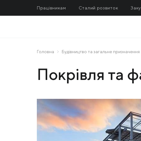
Працівникам
Сталий розвиток
Заку
МЕТАЛУРГІЯ
В
МК «Азовсталь»
Ін
Головна
Будівництво та загальне призначення
ПРОДУКЦІЯ
ММК ім. Ілліча
Пі
Покрівля та 
АКХЗ
Це
Promet Steel
Un
Ferriera Valsider
Metinvest Trametal
Spartan UK
«Запоріжкокс»