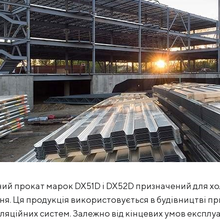
КЕЙСИ
ПОСЛУГИ ТА РІШЕННЯ
СКАЧАТИ КАТАЛОГИ
 прокат марок DX51D і DX52D призначений для хол
я. Ця продукція використовується в будівництві пр
нтиляційних систем. Залежно від кінцевих умов експ