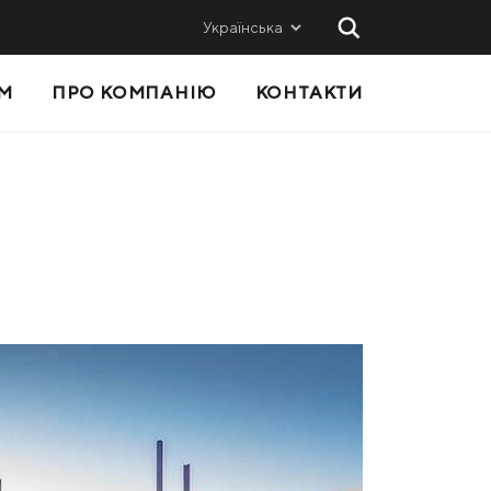
Українська
М
ПРО КОМПАНІЮ
КОНТАКТИ
 ТА
ПРОДАЖІ
Метінвест-СМЦ
Metinvest International SA
Metinvest Polska
с
Я