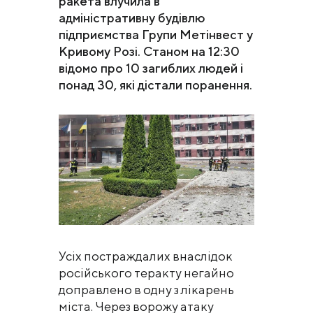
ракета влучила в
адміністративну будівлю
підприємства Групи Метінвест у
Кривому Розі. Станом на 12:30
відомо про 10 загиблих людей і
понад 30, які дістали поранення.
Усіх постраждалих внаслідок
російського теракту негайно
доправлено в одну з лікарень
міста. Через ворожу атаку