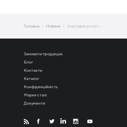
Головна
Новини
Унаслідок російської атаки на 
Замовити продукцію
Блог
Контакти
Каталог
Конфіденційність
Новости
Марки сталі
Документи
Инвесторам
СМИ о нас