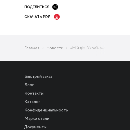
ПОДЕЛИТЬСЯ
СКАЧАТЬ PDF
Главная
Новости
«Мій дім. Україна»: в Белой 
Быстрый заказ
Блог
Контакты
Каталог
Конфиденциальность
Новости
Марки стали
Документы
Инвесторам