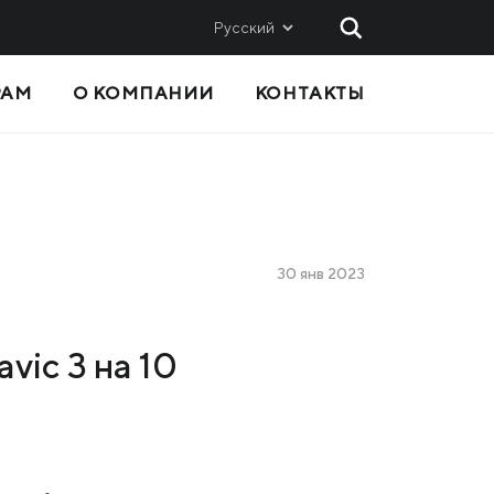
Русский
РАМ
О КОМПАНИИ
КОНТАКТЫ
 И
СБЫТ
Метинвест-СМЦ
Metinvest International SA
Metinvest Polska
30 янв 2023
вис
vic 3 на 10