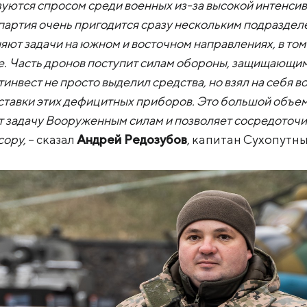
зуются спросом среди военных из-за высокой интенси
 партия очень пригодится сразу нескольким подразде
яют задачи на южном и восточном направлениях, в том 
е. Часть дронов поступит силам обороны, защищающим
тинвест не просто выделил средства, но взял на себя 
оставки этих дефицитных приборов. Это большой объе
т задачу Вооруженным силам и позволяет сосредоточи
сору,
– сказал
Андрей Редозубов
, капитан Сухопутны