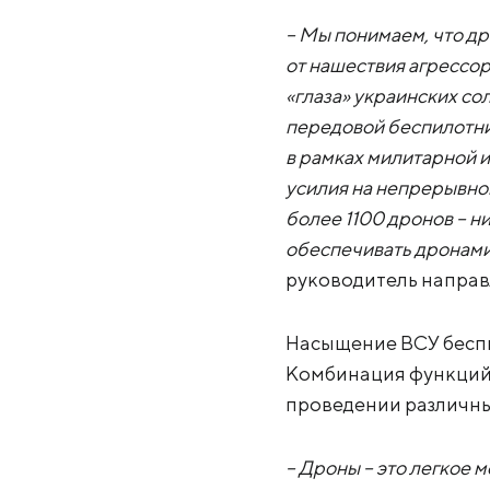
– Мы понимаем, что др
от нашествия агрессора
«глаза» украинских сол
передовой беспилотни
в рамках милитарной 
усилия на непрерывной
более 1100 дронов – н
обеспечивать дронами
руководитель направ
Насыщение ВСУ беспи
Комбинация функций 
проведении различны
– Дроны – это легкое