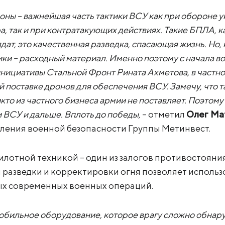
оны – важнейшая часть тактики ВСУ как при обороне 
, так и при контратакующих действиях. Такие БПЛА, как
дат, это качественная разведка, спасающая жизнь. Но,
ки – расходный материал. Именно поэтому с начала в
инициативы Стальной Фронт Рината Ахметова, в частно
 поставке дронов для обеспечения ВСУ. Замечу, что т
икто из частного бизнеса армии не поставляет. Поэто
 ВСУ и дальше. Вплоть до победы,
– отметил
Олег Ма
ления военной безопасности Группы Метинвест.
лотной техникой – один из залогов противостояния
разведки и корректировки огня позволяет использ
х современных военных операций.
 мобильное оборудование, которое врагу сложно обн