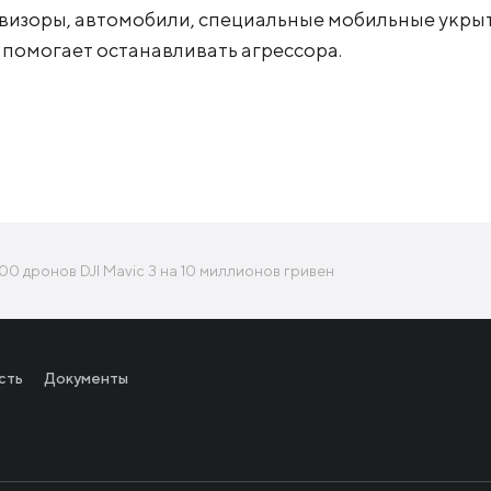
визоры, автомобили, специальные мобильные укрыт
 помогает останавливать агрессора.
0 дронов DJI Mavic 3 на 10 миллионов гривен
сть
Документы