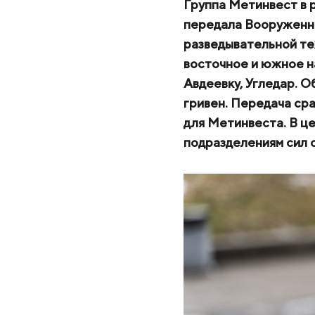
МК «Запорожсталь» СП
Группа Метинвест в 
передала Вооруженны
Метинвест-Ресурс
Прислать запрос
разведывательной те
Юнистил
восточное и южное на
Авдеевку, Угледар. 
Каметсталь
гривен. Передача ср
Metinvest Tubular Iași
для Метинвеста. В ц
подразделениям сил 