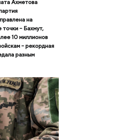
ната Ахметова
партия
правлена на
 точки – Бахмут,
олее 10 миллионов
войскам – рекордная
едала разным