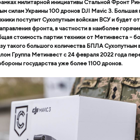
рамках милитарной инициативы Стальной Фронт Ри
ПРОДУКЦИЯ
м силам Украины 100 дронов DJI Mavic 3. Большая 
хники поступит Сухопутным войскам ВСУ и будет от
КЕЙСЫ
правления фронта, в частности в наиболее горячие
УСЛУГИ И РЕШЕНИЯ
Общая стоимость партии техники от Метинвеста – б
азу такого большого количества БПЛА Сухопутным 
БРОШЮРЫ И КАТАЛОГИ
елом Группа Метинвест с 24 февраля 2022 года пер
обороны государства уже более 1100 дронов.