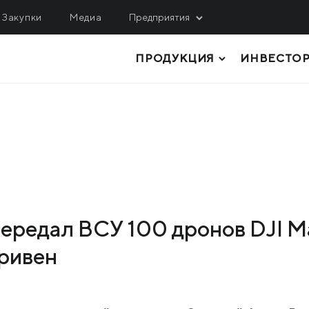
Закупки
Медиа
Предприятия
ПРОДУКЦИЯ
ИНВЕСТО
ОБЫЧА
ЛОГИСТИКА, СЕРВИС
ИНЖИНИРИНГ
гулецкий ГОК
МРМЗ
верный ГОК
ТОЛСТОЛИСТОВОЙ ПРОКАТ
КРМЗ
нтральный ГОК
ТРУБЫ И ПРОФИЛИ
Метинвест Шиппинг
ited Coal Company
РУЛОННЫЙ ПРОКАТ
Metinvest Digital
ЛИСТОВОЙ ПРОКАТ
Метинвест Бизнес Сер
ередал ВСУ 100 дронов DJI Ma
Метінвест Січсталь
СОРТОВОЙ ПРОКАТ
ривен
СЫРЬЕ И ПОЛУФАБРИКАТЫ
КОКСОХИМИЧЕСКАЯ И ПРОЧАЯ