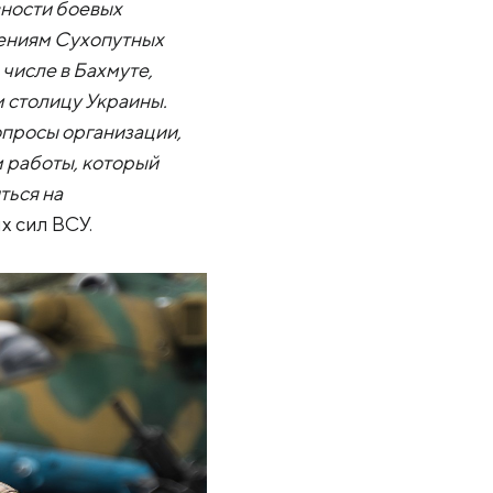
вности боевых
лениям Сухопутных
числе в Бахмуте,
 столицу Украины.
вопросы организации,
м работы, который
ться на
х сил ВСУ.