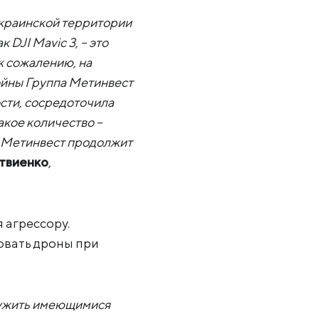
украинской территории
 DJI Mavic 3, – это
 к сожалению, на
ойны Группа Метинвест
сти, сосредоточила
акое количество –
му Метинвест продолжит
твиенко
,
 агрессору.
овать дроны при
аружить имеющимися