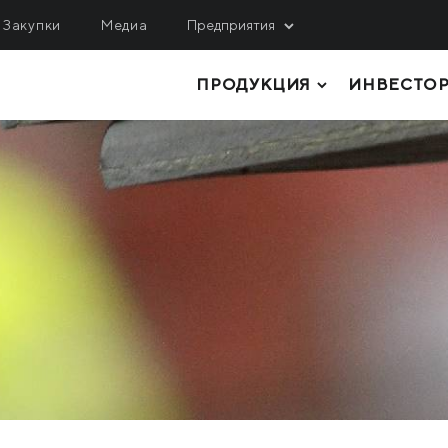
Закупки
Медиа
Предприятия
ПРОДУКЦИЯ
ИНВЕСТО
ОБЫЧА
ЛОГИСТИКА, СЕРВИС
ИНЖИНИРИНГ
гулецкий ГОК
МРМЗ
верный ГОК
ТОЛСТОЛИСТОВОЙ ПРОКАТ
КРМЗ
нтральный ГОК
ТРУБЫ И ПРОФИЛИ
Метинвест Шиппинг
ited Coal Company
РУЛОННЫЙ ПРОКАТ
Metinvest Digital
ЛИСТОВОЙ ПРОКАТ
Метинвест Бизнес Сер
Метінвест Січсталь
СОРТОВОЙ ПРОКАТ
СЫРЬЕ И ПОЛУФАБРИКАТЫ
КОКСОХИМИЧЕСКАЯ И ПРОЧАЯ