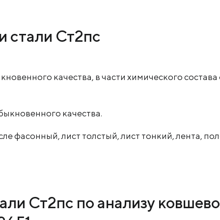
и стали Ст2пс
ыкновенного качества, в части химического соста
обыкновенного качества.
сле фасонный, лист толстый, лист тонкий, лента, пол
али Ст2пс по анализу ковшево