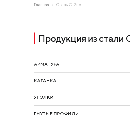
МК «Запорожсталь» СП
Главная
Сталь Ст2пс
Метинвест-Ресурс
Прислать запрос
Юнистил
Каметсталь
Продукция из стали 
Metinvest Tubular Iași
АРМАТУРА
КАТАНКА
УГОЛКИ
ГНУТЫЕ ПРОФИЛИ