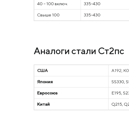
40 – 100 включ.
335-430
Свыше 100
335-430
Аналоги стали Ст2пс
США
A192, K
Япония
SS330, 
Евросоюз
E195, S
Китай
Q215, Q