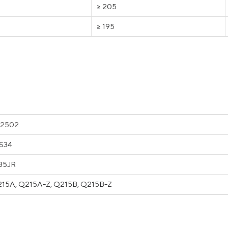
≥ 205
≥ 195
02502
SS34
235JR
215A, Q215A-Z, Q215B, Q215B-Z