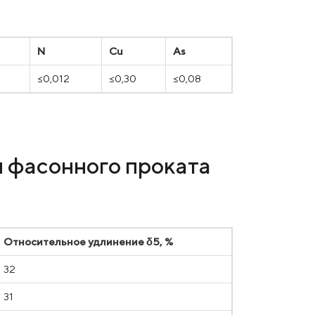
N
Cu
As
0
≤0,012
≤0,30
≤0,08
и фасонного проката
Относительное удлинение δ5, %
32
31