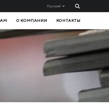
Русский
РАМ
О КОМПАНИИ
КОНТАКТЫ
 И
СБЫТ
Метинвест-СМЦ
Metinvest International SA
Metinvest Polska
вис