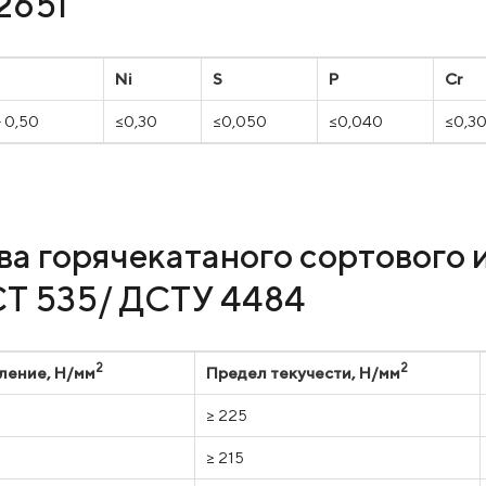
2651
Ni
S
P
Cr
- 0,50
≤0,30
≤0,050
≤0,040
≤0,3
а горячекатаного сортового 
СТ 535/ ДСТУ 4484
2
2
ление, Н/мм
Предел текучести, Н/мм
≥ 225
≥ 215