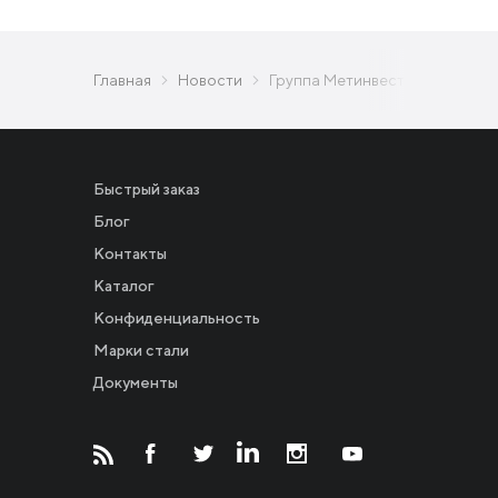
Главная
Новости
Группа Метинвест рассмотрит
Быстрый заказ
Блог
Контакты
Каталог
Конфиденциальность
Новости
Марки стали
Документы
Инвесторам
СМИ о нас