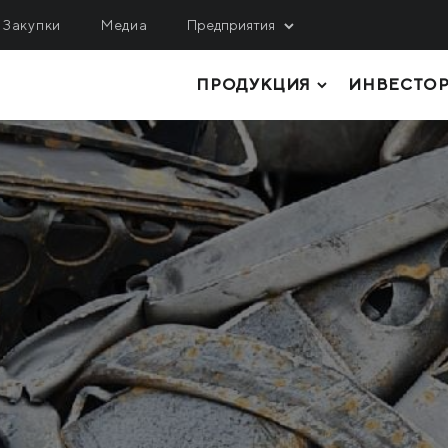
Закупки
Медиа
Предприятия
ПРОДУКЦИЯ
ИНВЕСТО
ОБЫЧА
ЛОГИСТИКА, СЕРВИС
ИНЖИНИРИНГ
гулецкий ГОК
МРМЗ
верный ГОК
ТОЛСТОЛИСТОВОЙ ПРОКАТ
КРМЗ
нтральный ГОК
ТРУБЫ И ПРОФИЛИ
Метинвест Шиппинг
ited Coal Company
РУЛОННЫЙ ПРОКАТ
Metinvest Digital
ЛИСТОВОЙ ПРОКАТ
Метинвест Бизнес Сер
Метінвест Січсталь
СОРТОВОЙ ПРОКАТ
СЫРЬЕ И ПОЛУФАБРИКАТЫ
КОКСОХИМИЧЕСКАЯ И ПРОЧАЯ