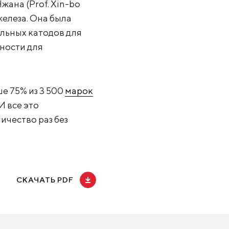
ана (Prof. Xin-bo
железа. Она была
льных катодов для
ности для
е 75% из 3 500
марок
И все это
ичество раз без
СКАЧАТЬ PDF