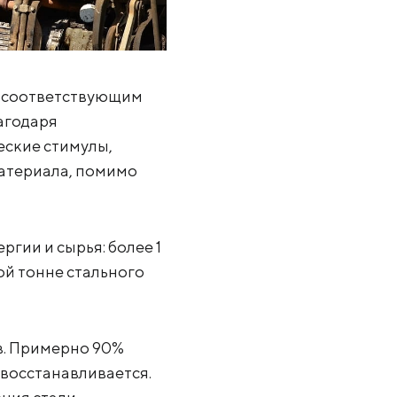
и соответствующим
агодаря
еские стимулы,
атериала, помимо
гии и сырья: более 1
дой тонне стального
в. Примерно 90%
 восстанавливается.