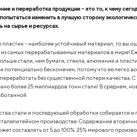
ие и переработка продукции – это то, к чему сего
 попытаться изменить в лучшую сторону экологичес
ь на сырье и ресурсах.
о пластик – наиболее устойчивый материал, то вы 
м из самых перерабатываемых материалов в мире! Е
ольше стали, чем бумаги, стекла, алюминия и пласти
 потенциально бесконечен, потому что ее легко во
переработать без существенной потери качества. С 
но более 25 миллиардов тонн стали! В среднем, но
аботанной.
дства стали и последующей обработки собирается и
сталелитейном производстве. Содержание вторичн
жет составлять от 5 до 100%. 25% мирового произво