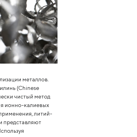
лизации металлов.
илинь (Chinese
ически чистый метод
ля ионно-калиевых
применения, литий-
и представляют
Используя