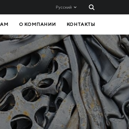
Русский
РАМ
О КОМПАНИИ
КОНТАКТЫ
 И
СБЫТ
Метинвест-СМЦ
Metinvest International SA
Metinvest Polska
вис