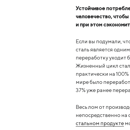
Устойчивое потреблен
человечество, чтобы
и при этом сэкономит
Если вы подумали, чт
сталь является одни
переработку уходит б
Жизненный цикл стали
практически на 100% 
мире было переработа
37% уже ранее перер
Весь лом от произво
непосредственно на 
стальном продукте
мо