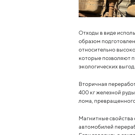
Отходы в виде испол
образом подготовлен
относительно высоко
которые позволяют п
экологических выгод
Вторичная переработ
400 кг железной руды,
лома, превращенного 
Магнитные свойства 
автомобилей перераба