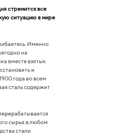
дня стремится все
кую ситуацию в мире
ошибаетесь. Именно
жегодно на
ка вместе взятых.
сстановить и
1900 года во всем
вая сталь содержит
 перерабатывается
ого сырья в любом
дства стали