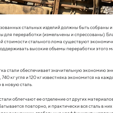
ьзованных стальных изделий должны быть собраны 
ы для переработки (измельчены и спрессованы). Бл
й стоимости стального лома существуют экономич
оддерживать высокие объемы переработки этого м
.
ка стали обеспечивает значительную экономию энер
 740 кг угля и 120 кг известняка экономится на каж
в новую сталь.
стали облегчают ее отделение от других материало
тывается повторно, и практически вся сталь в них