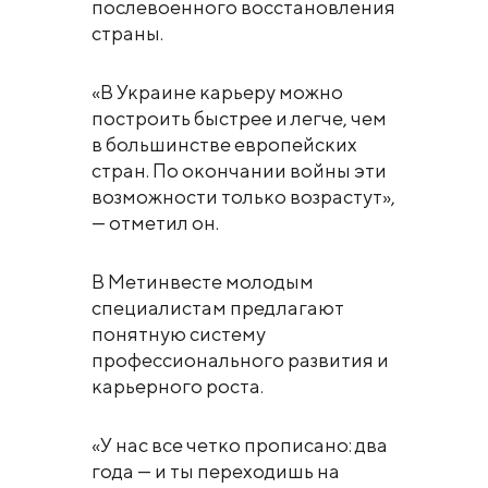
послевоенного восстановления
страны.
«В Украине карьеру можно
построить быстрее и легче, чем
в большинстве европейских
стран. По окончании войны эти
возможности только возрастут»,
— отметил он.
В Метинвесте молодым
специалистам предлагают
понятную систему
профессионального развития и
карьерного роста.
«У нас все четко прописано: два
года — и ты переходишь на