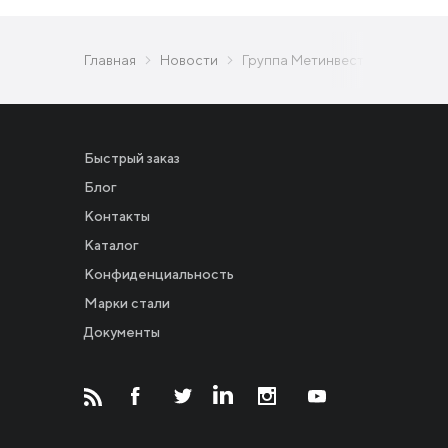
Главная
Новости
Группа Метинвест первой сред
Быстрый заказ
Блог
Контакты
Каталог
Конфиденциальность
Новости
Марки стали
Документы
Инвесторам
СМИ о нас