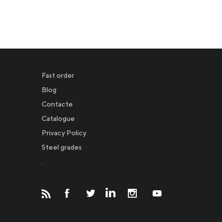
Fast order
Blog
Contacte
Catalogue
Privacy Policy
Новости
Steel grades
.
Инвесторам
СМИ о нас