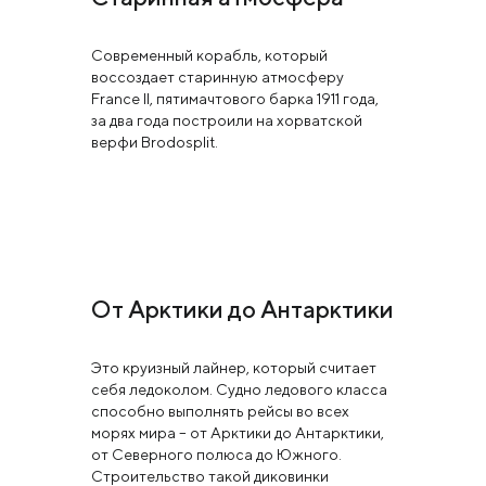
Современный корабль, который
воссоздает старинную атмосферу
France II, пятимачтового барка 1911 года,
за два года построили на хорватской
верфи Brodosplit.
От Арктики до Антарктики
Это круизный лайнер, который считает
себя ледоколом. Судно ледового класса
способно выполнять рейсы во всех
морях мира – от Арктики до Антарктики,
от Северного полюса до Южного.
Строительство такой диковинки