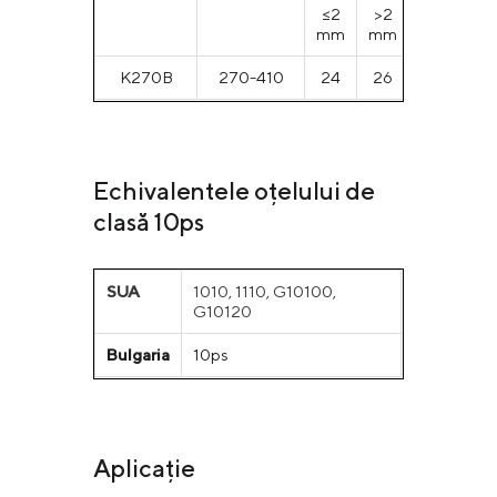
≤2
>2
≤2
>2
mm
mm
mm
m
К270В
270-410
24
26
25
2
Echivalentele oțelului de
clasă 10ps
SUA
1010, 1110, G10100,
G10120
Bulgaria
10ps
Aplicație