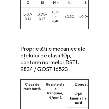
С
Si
Mn
Ni
S
P
0,32
0,07-
0,05-
-
≤0,30
≤0.040
≤0,035
0.14
0.17
0,40
Proprietățile mecanice ale
oțelului de clasa 10p,
conform normelor DSTU
2834 / GOST 16523
Clasa de
Rezistența
Elongație, % (min)
rezistență
la
tracțiune,
Oțel
Oțel
N/mm2
laminat la
laminat l
cald
rece